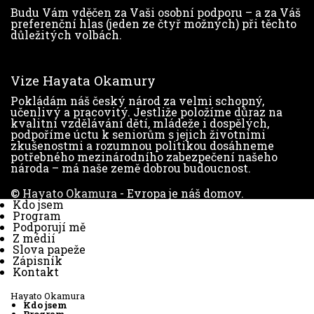
Budu Vám vděčen za Vaši osobní podporu – a za Váš
preferenční hlas (jeden ze čtyř možných) při těchto
důležitých volbách.
Vize Hayata Okamury
Pokládám náš český národ za velmi schopný,
učenlivý a pracovitý. Jestliže položíme důraz na
kvalitní vzdělávání dětí, mládeže i dospělých,
podpoříme úctu k seniorům s jejich životními
zkušenostmi a rozumnou politikou dosáhneme
potřebného mezinárodního zabezpečení našeho
národa – má naše země dobrou budoucnost.
©
Hayato Okamura
- Evropa je náš domov.
Kdo jsem
Program
Podporují mě
Z médií
Slova papeže
Zápisník
Kontakt
Hayato Okamura
Kdo jsem