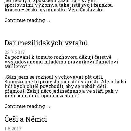
jedinečným způsobem zazářila – svými
sportovními výkony, a také jistě svojí ženskou
krásou – česká gymnastka Věra Čáslavská.
Continue reading →
Dar mezilidských vztahů
23.7.2017
Za pozvání k tomuto rozhovoru děkuji čerstvě
vystudovanému mladému právníkovi Danielovi
Müllerovi :
,,Sám jsem se rozhodl vychovávat pět dětí.
Samozřejmě to přineslo radosti i starosti. Ale mladší
lidi bych chtěl povzbudit, aby se nebáli děti
přijmout. Zažijí něco jedinečného a ve stáří pak v
nich budou mít oporu a zastání.“
Continue reading →
Češi a Němci
1.6.2017