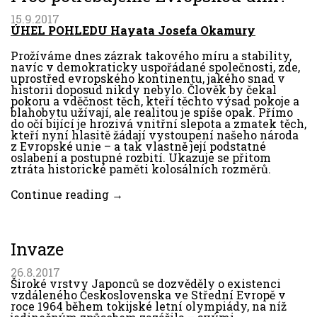
15.9.2017
ÚHEL POHLEDU Hayata Josefa Okamury
Prožíváme dnes zázrak takového míru a stability,
navíc v demokraticky uspořádané společnosti, zde,
uprostřed evropského kontinentu, jakého snad v
historii doposud nikdy nebylo. Člověk by čekal
pokoru a vděčnost těch, kteří těchto výsad pokoje a
blahobytu užívají, ale realitou je spíše opak. Přímo
do očí bijící je hrozivá vnitřní slepota a zmatek těch,
kteří nyní hlasitě žádají vystoupení našeho národa
z Evropské unie – a tak vlastně její podstatné
oslabení a postupné rozbití. Ukazuje se přitom
ztráta historické paměti kolosálních rozměrů.
Continue reading →
Invaze
26.8.2017
Široké vrstvy Japonců se dozvěděly o existenci
vzdáleného Československa ve Střední Evropě v
roce 1964 během tokijské letní olympiády, na níž