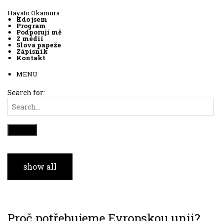
Hayato Okamura
Kdo jsem
Program
Podporují mě
Z médií
Slova papeže
Zápisník
Kontakt
MENU
Search for:
show all
Proč potřebujeme Evropskou unii?