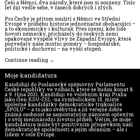
Češi a Němci, dva národy, které jsou si souzeny. Tisíc
let žijí vedle sebe, v časech dobrých i zlých.
Pro Čechy je přitom soužití s Němci ve Střední
Evropě v průběhu historie jednoznačně obohacující –
a to ekonomicky i kulturně. Přes území, kde lidé
hovoří německy, přicházely do českých zemí
opakovaně vyspělé vlivy ze Západní Evropy, které
pozvedaly naše místní poměry – hospodářské,
politické i duchovní – na vyšší stupeň.
Continue reading →
Moje kandidatura
Kandiduji do Poslanecké sněmovny Parlamentu
České republiky ve volbách, které se budou konat 8.
a 9. října 2021. Kandiduji ve volebním kraji Praha
jako člen
KDU-ČSL
-na symbolickém 15. místě
společné kandidátky demokratické trojkoalice
,,SPOLU“ – a to jako svébytná a již veřejně dobře
známá osobnost se samostatným názorem opřeným
i o svůj mezinárodní životní příběh. Věřím, že moje
kandidatura může být pozitivním příspěvkem naší
demokratické společnosti a jejím občanům – ale i
lidem v celé Evropě.