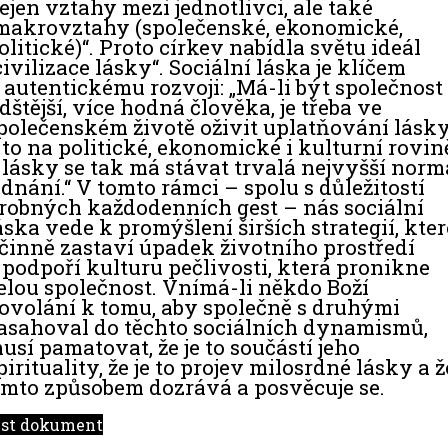
ejen vztahy mezi jednotlivci, ale také
makrovztahy (společenské, ekonomické,
olitické)“. Proto církev nabídla světu ideál
civilizace lásky“. Sociální láska je klíčem
 autentickému rozvoji: „Má-li být společnost
idštější, více hodná člověka, je třeba ve
polečenském životě oživit uplatňování lásky
 to na politické, ekonomické i kulturní rovin
 lásky se tak má stávat trvalá nejvyšší norm
ednání.“ V tomto rámci – spolu s důležitostí
robných každodenních gest – nás sociální
áska vede k promýšlení širších strategií, kter
činně zastaví úpadek životního prostředí
 podpoří kulturu pečlivosti, která pronikne
elou společnost. Vnímá-li někdo Boží
ovolání k tomu, aby společně s druhými
asahoval do těchto sociálních dynamismů,
usí pamatovat, že je to součástí jeho
pirituality, že je to projev milosrdné lásky a ž
ímto způsobem dozrává a posvěcuje se.
íst dokument