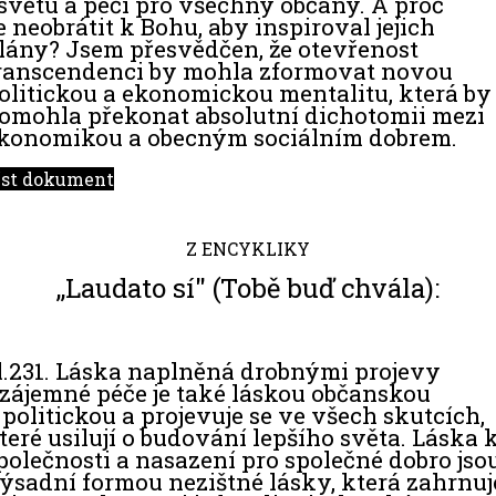
světu a péči pro všechny občany. A proč
e neobrátit k Bohu, aby inspiroval jejich
lány? Jsem přesvědčen, že otevřenost
ranscendenci by mohla zformovat novou
olitickou a ekonomickou mentalitu, která by
omohla překonat absolutní dichotomii mezi
konomikou a obecným sociálním dobrem.
íst dokument
Z ENCYKLIKY
,,Laudato sí" (Tobě buď chvála):
l.231. Láska naplněná drobnými projevy
zájemné péče je také láskou občanskou
 politickou a projevuje se ve všech skutcích,
teré usilují o budování lepšího světa. Láska 
polečnosti a nasazení pro společné dobro jso
ýsadní formou nezištné lásky, která zahrnuj