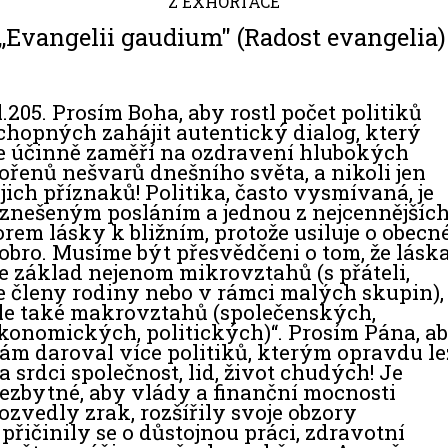
Z EXHORTACE
,,Evangelii gaudium" (Radost evangelia)
l.205. Prosím Boha, aby rostl počet politiků
chopných zahájit autentický dialog, který
e účinně zaměří na ozdravení hlubokých
ořenů nešvarů dnešního světa, a nikoli jen
ejich příznaků! Politika, často vysmívaná, je
znešeným posláním a jednou z nejcennějšíc
orem lásky k bližním, protože usiluje o obecn
obro. Musíme být přesvědčeni o tom, že lásk
,je základ nejenom mikrovztahů (s přáteli,
e členy rodiny nebo v rámci malých skupin),
le také makrovztahů (společenských,
konomických, politických)“. Prosím Pána, a
ám daroval více politiků, kterým opravdu le
a srdci společnost, lid, život chudých! Je
ezbytné, aby vlády a finanční mocnosti
ozvedly zrak, rozšířily svoje obzory
 přičinily se o důstojnou práci, zdravotní