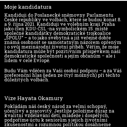
Moje kandidatura
Kandiduji do Poslanecké sněmovny Parlamentu
České republiky ve volbách, které se budou konat 8.
a 9. října 2021. Kandiduji ve volebním kraji Praha
jako člen
KDU-ČSL
-na symbolickém 15. místě
společné kandidátky demokratické trojkoalice
,,SPOLU“ – a to jako svébytná a již veřejně dobře
známá osobnost se samostatným názorem opřeným
i o svůj mezinárodní životní příběh. Věřím, že moje
kandidatura může být pozitivním příspěvkem naší
demokratické společnosti a jejím občanům – ale i
lidem v celé Evropě.
Budu Vám vděčen za Vaši osobní podporu – a za Váš
preferenční hlas (jeden ze čtyř možných) při těchto
důležitých volbách.
Vize Hayata Okamury
Pokládám náš český národ za velmi schopný,
učenlivý a pracovitý. Jestliže položíme důraz na
kvalitní vzdělávání dětí, mládeže i dospělých,
podpoříme úctu k seniorům s jejich životními
zkušenostmi a rozumnou politikou dosáhneme