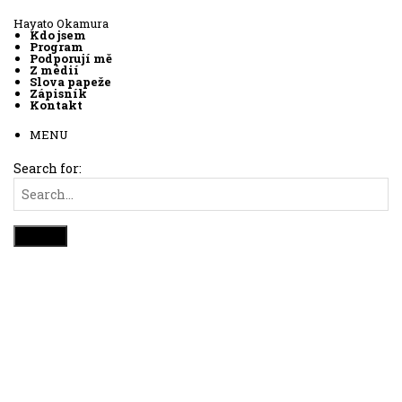
Hayato Okamura
Kdo jsem
Program
Podporují mě
Z médií
Slova papeže
Zápisník
Kontakt
MENU
Search for: