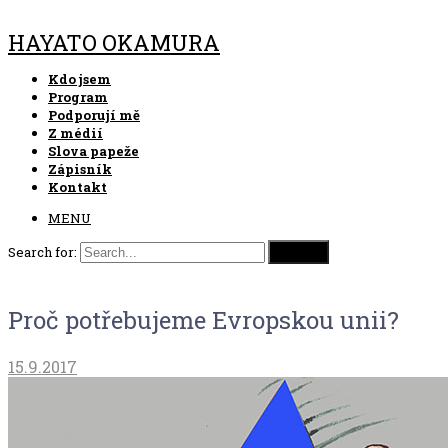
HAYATO OKAMURA
Kdo jsem
Program
Podporují mě
Z médií
Slova papeže
Zápisník
Kontakt
MENU
Search for:
Proč potřebujeme Evropskou unii?
15.9.2017