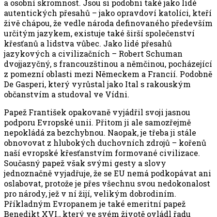
a osobní skromnost. Jsou si podobni také jako lidé
autentických přesahů – jako opravdoví katolíci, kteří
živě chápou, že vedle národa definovaného především
určitým jazykem, existuje také širší společenství
křesťanů a lidstva vůbec. Jako lidé přesahů
jazykových a civilizačních – Robert Schuman
dvojjazyčný, s francouzštinou a němčinou, pocházející
z pomezní oblasti mezi Německem a Francií. Podobně
De Gasperi, který vyrůstal jako Ital s rakouským
občanstvím a studoval ve Vídni.
Papež František opakovaně vyjádřil svoji jasnou
podporu Evropské unii. Přitom ji ale samozřejmě
nepokládá za bezchybnou. Naopak, je třeba ji stále
obnovovat z hlubokých duchovních zdrojů – kořenů
naší evropské křesťanstvím formované civilizace.
Současný papež však svými gesty a slovy
jednoznačně vyjadřuje, že se EU nemá podkopávat ani
oslabovat, protože je přes všechnu svou nedokonalost
pro národy, jež v ní žijí, velikým dobrodiním.
Příkladným Evropanem je také emeritní papež
Benedikt XVI., který ve svém životě ovládl řadu