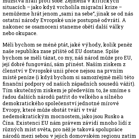
mužstva hráli proti sobě. Zejména v kritických
situacích – jako když vrcholila migrační krize –
nemůžeme hrát jenom „sami na sebe“, jinak se od nás
ostatní národy Evropské unie postupně odvrátí. A
nakonec se osamoceni staneme obětí další války
nebo okupace.
Měli bychom se méně ptát, jaké výhody, kolik peněz
naše republika zase příště od EU dostane. Spíše
bychom se měli tázat, co my, náš národ může pro EU,
její dobré fungování, sám přinést. Naším ziskem z
členství v Evropské unii přece nejsou na prvním
místě peníze (i když bychom si samozřejmě měli této
finanční podpory od našich západních sousedů vážit).
Tím skutečným ziskem je především to, že smíme s
řadou dalších národů patřit do velkého a silného
demokratického společenství jednotné mírové
Evropy, které může obstát tváří v tvář
nedemokratickým mocnostem, jako jsou Rusko a
Čína. Existenci EU nám právem závidí mnoho lidí z
různých míst světa, pro něž je taková spolupráce
národů mezi sebou v jejich domovském regionu zatím