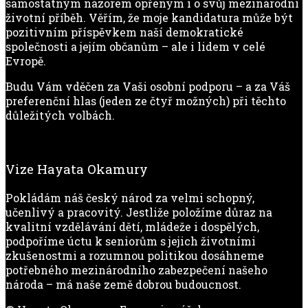
samostatným názorem opřeným i o svůj mezinárodní
životní příběh. Věřím, že moje kandidatura může být
pozitivním příspěvkem naší demokratické
společnosti a jejím občanům – ale i lidem v celé
Evropě.
Budu Vám vděčen za Vaši osobní podporu – a za Váš
preferenční hlas (jeden ze čtyř možných) při těchto
důležitých volbách.
Vize Hayata Okamury
Pokládám náš český národ za velmi schopný,
učenlivý a pracovitý. Jestliže položíme důraz na
kvalitní vzdělávání dětí, mládeže i dospělých,
podpoříme úctu k seniorům s jejich životními
zkušenostmi a rozumnou politikou dosáhneme
potřebného mezinárodního zabezpečení našeho
národa – má naše země dobrou budoucnost.