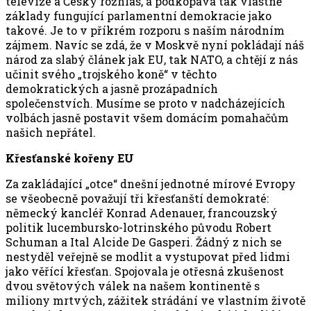
televize a Český rozhlas, a podkopává tak vlastně
základy fungující parlamentní demokracie jako
takové. Je to v příkrém rozporu s naším národním
zájmem. Navíc se zdá, že v Moskvě nyní pokládají náš
národ za slabý článek jak EU, tak NATO, a chtějí z nás
učinit svého „trojského koně“ v těchto
demokratických a jasně prozápadních
společenstvích. Musíme se proto v nadcházejících
volbách jasně postavit všem domácím pomahačům
našich nepřátel.
Křesťanské kořeny EU
Za zakládající „otce“ dnešní jednotné mírové Evropy
se všeobecně považují tři křesťanští demokraté:
německý kancléř Konrad Adenauer, francouzský
politik lucembursko-lotrinského původu Robert
Schuman a Ital Alcide De Gasperi. Žádný z nich se
nestyděl veřejně se modlit a vystupovat před lidmi
jako věřící křesťan. Spojovala je otřesná zkušenost
dvou světových válek na našem kontinentě s
miliony mrtvých, zážitek strádání ve vlastním životě