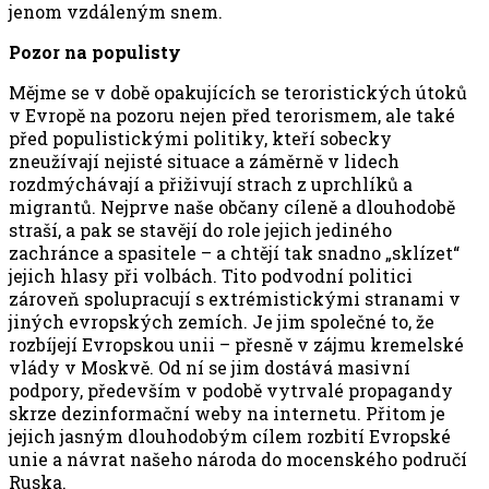
jenom vzdáleným snem.
Pozor na populisty
Mějme se v době opakujících se teroristických útoků
v Evropě na pozoru nejen před terorismem, ale také
před populistickými politiky, kteří sobecky
zneužívají nejisté situace a záměrně v lidech
rozdmýchávají a přiživují strach z uprchlíků a
migrantů. Nejprve naše občany cíleně a dlouhodobě
straší, a pak se stavějí do role jejich jediného
zachránce a spasitele – a chtějí tak snadno „sklízet“
jejich hlasy při volbách. Tito podvodní politici
zároveň spolupracují s extrémistickými stranami v
jiných evropských zemích. Je jim společné to, že
rozbíjejí Evropskou unii – přesně v zájmu kremelské
vlády v Moskvě. Od ní se jim dostává masivní
podpory, především v podobě vytrvalé propagandy
skrze dezinformační weby na internetu. Přitom je
jejich jasným dlouhodobým cílem rozbití Evropské
unie a návrat našeho národa do mocenského područí
Ruska.