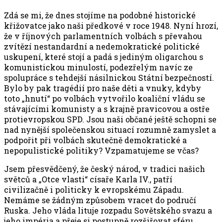
Zdá se mi, že dnes stojíme na podobné historické
křižovatce jako naši předkové v roce 1948. Nyní hrozí,
že v říjnových parlamentních volbách s převahou
zvítězí nestandardní a nedemokratické politické
uskupení, které stojí a padá s jediným oligarchou s
komunistickou minulostí, podezřelým navíc ze
spolupráce s tehdejší násilnickou Státní bezpečností.
Bylo by pak tragédií pro naše děti a vnuky, kdyby
toto „hnutí“ po volbách vytvořilo koaliční vládu se
stávajícími komunisty a s krajně pravicovou a ostře
protievropskou SPD. Jsou naši občané ještě schopni se
nad nynější společenskou situací rozumně zamyslet a
podpořit při volbách skutečně demokratické a
nepopulistické politiky? Vzpamatujeme se včas?
Jsem přesvědčený, že český národ, v tradici našich
světců a „Otce vlasti“ císaře Karla IV., patří
civilizačně i politicky k evropskému Západu.
Nemáme se žádným způsobem vracet do područí
Ruska. Jeho vláda lituje rozpadu Sovětského svazu a
jeho impéria a přeje si postupně rozšiřovat sféru