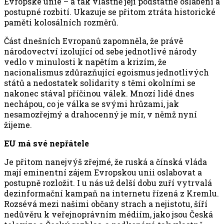
Evropské unie – a tak vlastně její podstatné oslabení a
postupné rozbití. Ukazuje se přitom ztráta historické
paměti kolosálních rozměrů.
Část dnešních Evropanů zapomněla, že právě
národovectví izolující od sebe jednotlivé národy
vedlo v minulosti k napětím a krizím, že
nacionalismus zdůrazňující egoismus jednotlivých
států a nedostatek solidarity s těmi okolními se
nakonec stával příčinou válek. Mnozí lidé dnes
nechápou, co je válka se svými hrůzami, jak
nesamozřejmý a drahocenný je mír, v němž nyní
žijeme.
EU má své nepřátele
Je přitom nanejvýš zřejmé, že ruská a čínská vláda
mají eminentní zájem Evropskou unii oslabovat a
postupně rozložit. I u nás už delší dobu zuří vytrvalá
dezinformační kampaň na internetu řízená z Kremlu.
Rozsévá mezi našimi občany strach a nejistotu, šíří
nedůvěru k veřejnoprávním médiím, jako jsou Česká