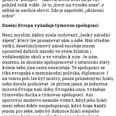
pohled tolik vidět. Je to „život na vysoké noze“, z
něhož se nechce slevit. Zde je zapotřebí „obrácení
srdce“.
Dnešní Evropa vyžaduje týmovou spolupráci
Není, myslím, žádný zcela izolovaný „český národní
zájem“, který lze prosazovat sám o sobě. Náš středně
velký, desetimilionový národ existuje jenom
uprostřed dalších národů ve svém bližším i
vzdálenějším okolí a ve vztahu k nim. Je nám
souzeno, že musíme spolupracovat s ostatními státy
kolem sebe, jiná cesta neexistuje. Té spolupráci se
říká evropská a mezinárodní politika, diplomacie. I
na tomto poli lze být mistry, pouze průměrnými hráči,
nebo docela prohrávat. Je přitom jasné, že jednotná
mírová Evropa naší doby, Evropská unie, vyžaduje
týmového ducha a týmovou spolupráci. Ani
sportovní mužstvo nemůže vítězit, když jeho hráči
mezi sebou dobře nespolupracují, když hraje každý
jenom pro sebe, nebo by dokonce hráči stejného