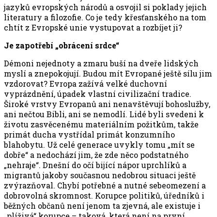
jazyků evropských národů a osvojil si poklady jejich
literatury a filozofie. Co je tedy křesťanského na tom
chtít z Evropské unie vystupovat a rozbíjet ji?
Je zapotřebí „obrácení srdce“
Démoni nejednoty a zmaru buší na dveře lidských
myslí a znepokojují. Budou mít Evropané ještě sílu jim
vzdorovat? Evropa zažívá velké duchovní
vyprázdnění, úpadek vlastní civilizační tradice.
Široké vrstvy Evropanů ani nenavštěvují bohoslužby,
ani nečtou Bibli, ani se nemodlí. Lidé byli svedeni k
životu zasvěcenému materiálním požitkům, takže
primát ducha vystřídal primát konzumního
blahobytu. Už celé generace uvykly tomu „mít se
dobře“ a nedochází jim, že zde něco podstatného
„nehraje“. Dnešní do očí bijící nápor uprchlíků a
migrantů jakoby současnou nedobrou situaci ještě
zvýrazňoval. Chybí potřebné a nutné sebeomezení a
dobrovolná skromnost. Korupce politiků, úředníků i
běžných občanů není jenom ta zjevná, ale existuje i
„plíživá“ korupce – taková, která není na první